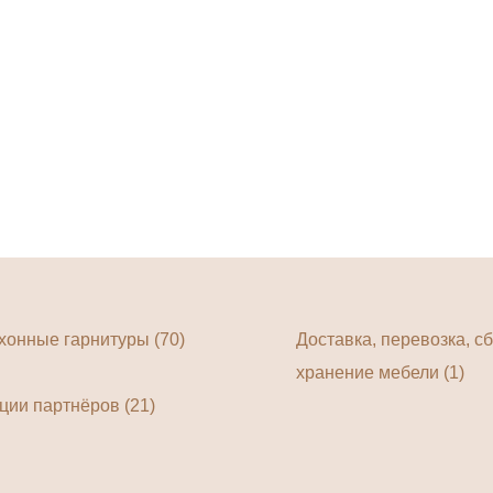
хонные гарнитуры (70)
Доставка, перевозка, сб
хранение мебели (1)
ции партнёров (21)